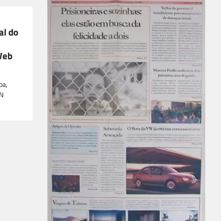
al do
Web
pa,
BN