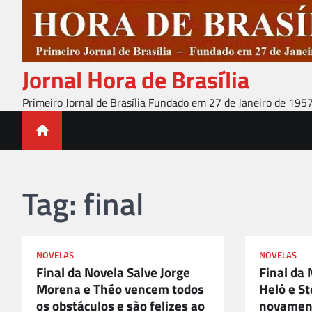
Skip
to
content
Jornal Hora de Brasília
Primeiro Jornal de Brasília Fundado em 27 de Janeiro de 195
Tag:
final
NOVELAS
NOVELAS
Final da Novela Salve Jorge
Final da 
Morena e Théo vencem todos
Helô e S
os obstáculos e são felizes ao
novamen