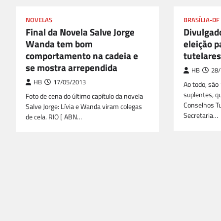
NOVELAS
BRASÍLIA-DF
Final da Novela Salve Jorge
Divulgado
Wanda tem bom
eleição p
comportamento na cadeia e
tutelares
se mostra arrependida
HB
28/
HB
17/05/2013
Ao todo, são 
suplentes, q
Foto de cena do último capítulo da novela
Conselhos Tu
Salve Jorge: Lívia e Wanda viram colegas
Secretaria…
de cela. RIO [ ABN…