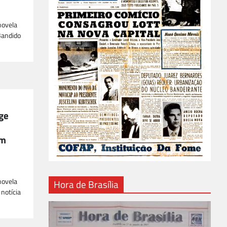
novela
 Bandido
rge
em
novela
Hora de Brasília
notícia