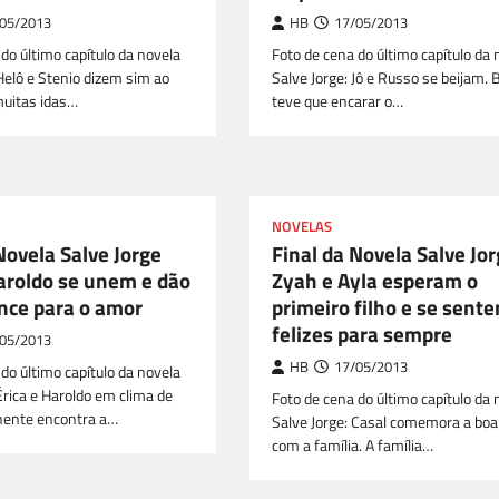
05/2013
HB
17/05/2013
do último capítulo da novela
Foto de cena do último capítulo da 
Helô e Stenio dizem sim ao
Salve Jorge: Jô e Russo se beijam.
muitas idas…
teve que encarar o…
NOVELAS
Novela Salve Jorge
Final da Novela Salve Jo
Haroldo se unem e dão
Zyah e Ayla esperam o
nce para o amor
primeiro filho e se sent
felizes para sempre
05/2013
HB
17/05/2013
do último capítulo da novela
Érica e Haroldo em clima de
Foto de cena do último capítulo da 
nente encontra a…
Salve Jorge: Casal comemora a boa 
com a família. A família…