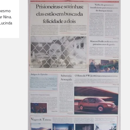
 mesmo
ar Nina.
Lucinda