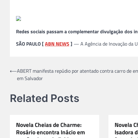
Redes sociais passam a complementar divulgação dos i
SÃO PAULO [
ABN NEWS
]
— A Agência de Inovação da U
Navegação
⟵
ABERT manifesta repúdio por atentado contra carro de e
em Salvador
de
Post
Related Posts
Novela Cheias de Charme:
Novela C
Rosário encontra Inácio em
Isadora d