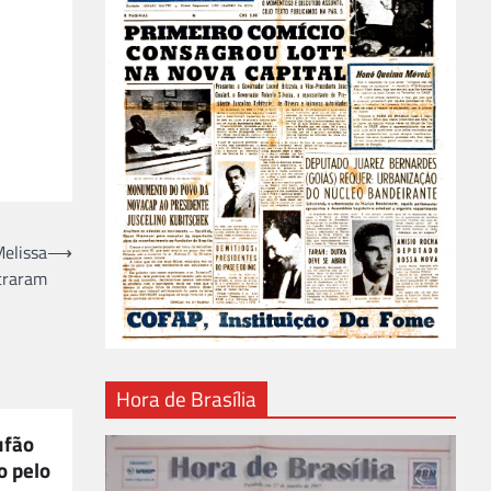
elissa
⟶
traram
Hora de Brasília
ufão
o pelo