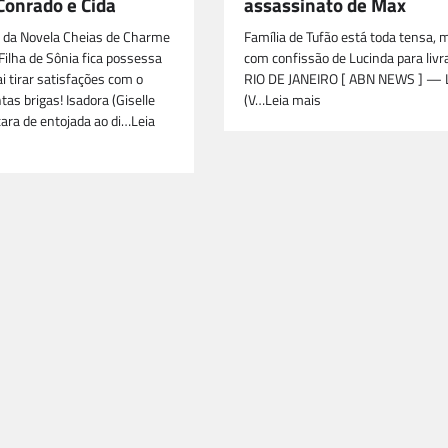
Conrado e Cida
assassinato de Max
 da Novela Cheias de Charme
Família de Tufão está toda tensa,
Filha de Sônia fica possessa
com confissão de Lucinda para livr
i tirar satisfações com o
RIO DE JANEIRO [ ABN NEWS ] — 
as brigas! Isadora (Giselle
(V…Leia mais
cara de entojada ao di…Leia