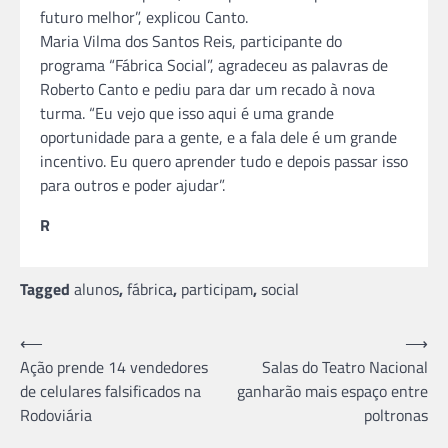
futuro melhor”, explicou Canto.
Maria Vilma dos Santos Reis, participante do
programa “Fábrica Social”, agradeceu as palavras de
Roberto Canto e pediu para dar um recado à nova
turma. “Eu vejo que isso aqui é uma grande
oportunidade para a gente, e a fala dele é um grande
incentivo. Eu quero aprender tudo e depois passar isso
para outros e poder ajudar”.
R
Tagged
alunos
,
fábrica
,
participam
,
social
Navegação
⟵
⟶
Ação prende 14 vendedores
Salas do Teatro Nacional
de
de celulares falsificados na
ganharão mais espaço entre
Post
Rodoviária
poltronas