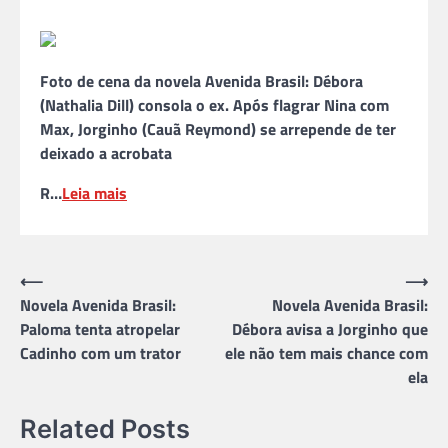
Foto de cena da novela Avenida Brasil: Débora
(Nathalia Dill) consola o ex. Após flagrar Nina com
Max, Jorginho (Cauã Reymond) se arrepende de ter
deixado a acrobata
R…
Leia mais
Navegação
⟵
⟶
Novela Avenida Brasil:
Novela Avenida Brasil:
de
Paloma tenta atropelar
Débora avisa a Jorginho que
Post
Cadinho com um trator
ele não tem mais chance com
ela
Related Posts