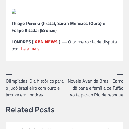
Thiago Pereira (Prata), Sarah Menezes (Ouro) e
Felipe Kitadai (Bronze)
LONDRES [
ABN NEWS
]
— O primeiro dia de disputa
por…
Leia mais
Navegação
⟵
⟶
Olimpíadas: Dia histórico para
Novela Avenida Brasil: Carro
de
o judô brasileiro com ouro e
dá pane e família de Tufão
Post
bronze em Londres
volta para o Rio de reboque
Related Posts