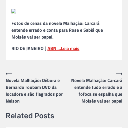
Fotos de cenas da novela Malhação: Carcará
entende errado e conta para Rose e Sabiá que
Moisés vai ser papai.
RIO DE JANEIRO [
ABN …
Leia mais
Navegação
⟵
⟶
Novela Malhação: Débora e
Novela Malhação: Carcará
de
Bernardo roubam DVD da
entende tudo errado e a
Post
locadora e são flagrados por
fofoca se espalha que
Nelson
Moisés vai ser papai
Related Posts