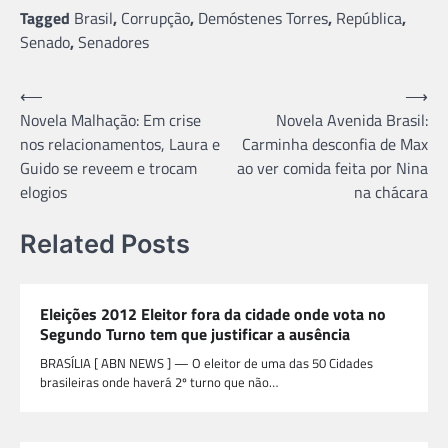
Tagged
Brasil
,
Corrupção
,
Demóstenes Torres
,
República
,
Senado
,
Senadores
Navegação
⟵
⟶
Novela Malhação: Em crise
Novela Avenida Brasil:
de
nos relacionamentos, Laura e
Carminha desconfia de Max
Post
Guido se reveem e trocam
ao ver comida feita por Nina
elogios
na chácara
Related Posts
Eleições 2012 Eleitor fora da cidade onde vota no
Segundo Turno tem que justificar a ausência
BRASÍLIA [ ABN NEWS ] — O eleitor de uma das 50 Cidades
brasileiras onde haverá 2º turno que não…