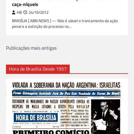
caça-níqueis
HB
24/10/2012
BRASÍLIA [ ABN NEWS ] — Não é viável o trancamento da ação
penal e a extinção do processo no…
Navegação
Publicações mais antigas
por
posts
Hora de Brasília Desde 1957