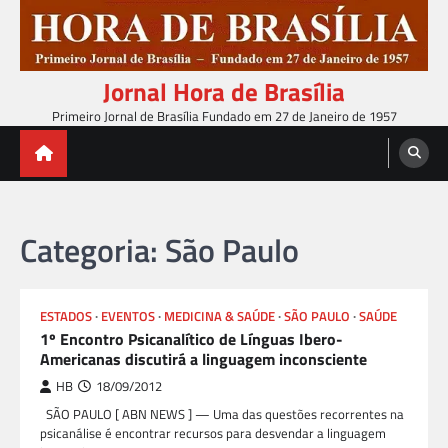
Skip
to
content
Jornal Hora de Brasília
Primeiro Jornal de Brasília Fundado em 27 de Janeiro de 1957
Categoria:
São Paulo
ESTADOS
EVENTOS
MEDICINA & SAÚDE
SÃO PAULO
SAÚDE
1º Encontro Psicanalítico de Línguas Ibero-
Americanas discutirá a linguagem inconsciente
HB
18/09/2012
SÃO PAULO [ ABN NEWS ] — Uma das questões recorrentes na
psicanálise é encontrar recursos para desvendar a linguagem