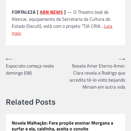
FORTALEZA [
ABN NEWS
]
— O Theatro José de
Alencar, equipamento da Secretaria da Cultura do
Estado (Secult), está com o projeto “TJA CRIA…
Leia
mais
Navegação
⟵
⟶
Expocrato começa neste
Novela Amor Eterno Amor:
de
domingo (08)
Clara revela a Rodrigo que
Post
acredita tê-lo visto beijando
Miriam em outra vida
Related Posts
Novela Malhação: Fera propõe ensinar Morgana a
surfar e ela, caidinha, aceita o convite