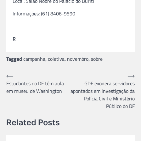
Local: Salão Nobre do Palácio do Buriti
Informações: (61) 8406-9590
R
Tagged
campanha
,
coletiva
,
novembro
,
sobre
Navegação
⟵
⟶
Estudantes do DF têm aula
GDF exonera servidores
de
em museu de Washington
apontados em investigação da
Post
Polícia Civil e Ministério
Público do DF
Related Posts