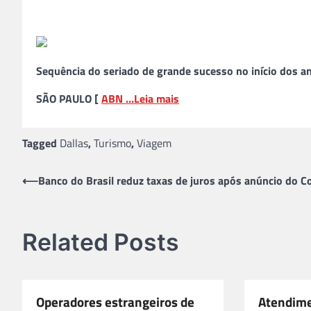
Sequência do seriado de grande sucesso no início dos 
SÃO PAULO [
ABN …
Leia mais
Tagged
Dallas
,
Turismo
,
Viagem
Navegação
⟵
Banco do Brasil reduz taxas de juros após anúncio do 
de
Post
Related Posts
Operadores estrangeiros de
Atendime