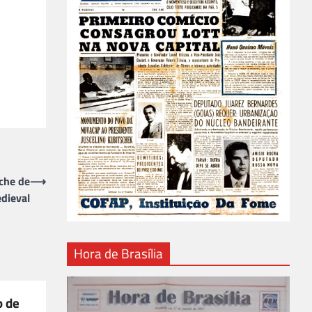
che de
⟶
dieval
Hora de Brasília
o de