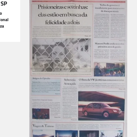
 SP
o
ional
iza