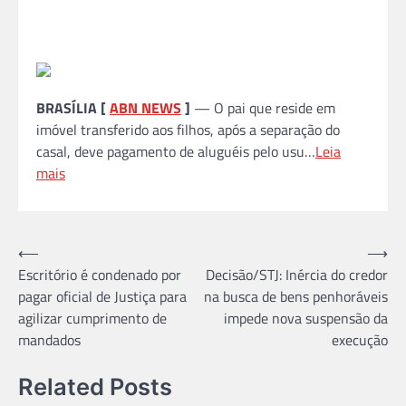
BRASÍLIA [
ABN NEWS
]
— O pai que reside em
imóvel transferido aos filhos, após a separação do
casal, deve pagamento de aluguéis pelo usu…
Leia
mais
Navegação
⟵
⟶
Escritório é condenado por
Decisão/STJ: Inércia do credor
de
pagar oficial de Justiça para
na busca de bens penhoráveis
Post
agilizar cumprimento de
impede nova suspensão da
mandados
execução
Related Posts