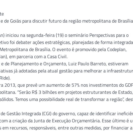
de Goiás para discutir futuro da região metropolitana de Brasíli
) iniciou na segunda-feira (19) o seminário Perspectivas para o
tivo foi debater ações estratégicas, planejadas de forma integrada
 Metropolitana de Brasília. O evento é promovido pela Codeplan,
n), em parceria com a Casa Civil.
, e de Planejamento e Orçamento, Luiz Paulo Barreto, estiveram
ativas já adotadas pela atual gestão para melhorar a infraestrutu
Ride).
para 2013, que prevê um aumento de 57% nos investimentos do GD
politana. “Serão R$ 3 bilhões em projetos estruturantes de Estado,
ólidos. Temos uma possibilidade real de transformar a região”, de
de Gestão Integrada (CGI) do governo, capaz de identificar ineficiê
 com a criação da Junta de Execução Orçamentária. Esse último é 
em recursos, responsáveis, entre outras medidas, por financiar a