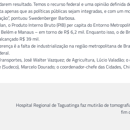
darem resultado. Temos o recurso federal e uma opinião definida d
alta apenas que as políticas públicas sejam integradas, e com um m
ulação”, pontuou Swedenberger Barbosa.
n, o Produto Interno Bruto (PIB) per capita do Entorno Metropoli
 Belém e Manaus – em torno de R$ 6,2 mil. Enquanto isso, o de Br
alcançado R$ 39 mil.
rença é a falta de industrialização na região metropolitana de Bras
eral.
ansportes, José Walter Vazquez; de Agricultura, Lúcio Valadão; o 
(Sudeco), Marcelo Dourado; o coordenador-chefe das Cidades, Chi
Hospital Regional de Taguatinga faz mutirão de tomografi
fim 