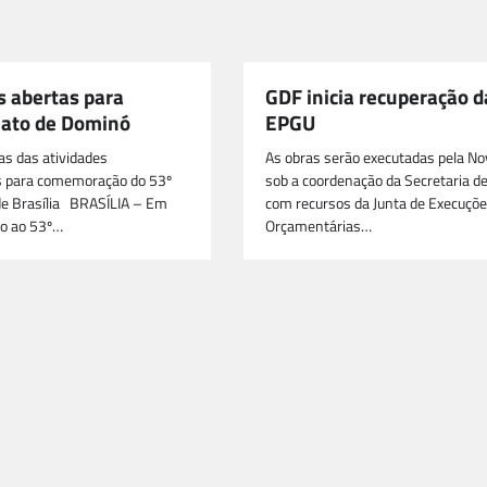
s abertas para
GDF inicia recuperação d
ato de Dominó
EPGU
s das atividades
As obras serão executadas pela No
 para comemoração do 53º
sob a coordenação da Secretaria de
de Brasília BRASÍLIA – Em
com recursos da Junta de Execuçõ
o ao 53º…
Orçamentárias…