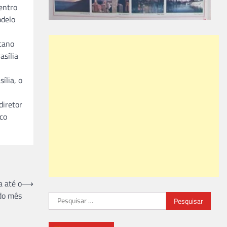
entro
odelo
tano
asília
ília, o
diretor
co
a até o
⟶
do mês
Pesquisar
por: