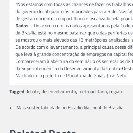
“Nós estamos com todas as chances de fazer os trabalhos 
do governo local quanto às prioridades para a Ride. Nos f
de gestão eficiente, compartilhado e fiscalizado pela pop
Dados
– De acordo com os dados apresentados pela Codepla
de Brasília está no mesmo patamar que o das periferias de
se mostrou o mais elevado das 12 metrópoles analisadas, 
De acordo com o levantamento, a principal causa dessa dife
que leva à grande concentração de empregos na capital fed
Compareceram à abertura do seminário os secretários de Tr
da Superintendência do Desenvolvimento do Centro-Oeste 
Machado; e o prefeito de Planaltina de Goiás, José Neto.
Tagged
debate
,
desenvolvimento
,
metropolitana
,
região
Navegação
⟵
Mais sustentabilidade no Estádio Nacional de Brasília
de
Post