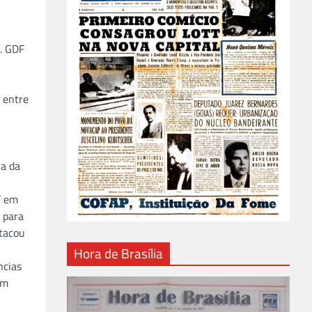
a. GDF
 entre
ra da
F em
 para
stacou
Hora de Brasília
ncias
um