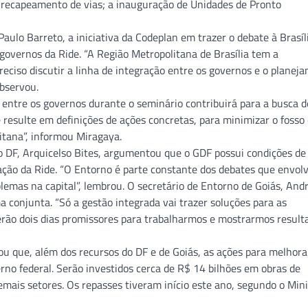
 recapeamento de vias; a inauguração de Unidades de Pronto
ulo Barreto, a iniciativa da Codeplan em trazer o debate à Brasíl
governos da Ride. “A Região Metropolitana de Brasília tem a
reciso discutir a linha de integração entre os governos e o planej
observou.
o entre os governos durante o seminário contribuirá para a busca d
 resulte em definições de ações concretas, para minimizar o fosso
itana”, informou Miragaya.
 DF, Arquicelso Bites, argumentou que o GDF possui condições de
lação da Ride. “O Entorno é parte constante dos debates que envol
blemas na capital”, lembrou. O secretário de Entorno de Goiás, And
 conjunta. “Só a gestão integrada vai trazer soluções para as
rão dois dias promissores para trabalharmos e mostrarmos resulta
ou que, além dos recursos do DF e de Goiás, as ações para melhora
no federal. Serão investidos cerca de R$ 14 bilhões em obras de
mais setores. Os repasses tiveram início este ano, segundo o Mini