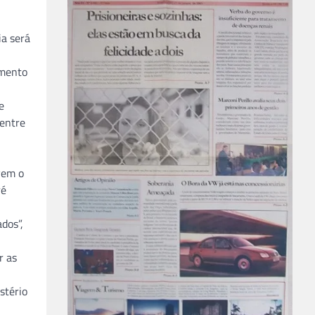
ia será
amento
e
 entre
vem o
ré
dos”,
r as
stério