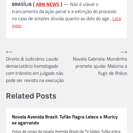
BRASÍLIA [
ABN NEWS
]
— Não é viável o
trancamento da ação penal e a extinção do processo
no caso de simples dúvida quanto ao dolo do age…
Leia
mais
Navegação
⟵
⟶
Direito & Judiciário: Laudo
Novela Gabriela: Mundinho
de
demarcatório homologado
promete ajudar Malvina a
Post
com trânsito em julgado não
fugir de Ilhéus
pode ser revisto na execução
Related Posts
Novela Avenida Brasil: Tufão flagra Leleco e Muricy
se agarrando
Fotos de cenas da novela Avenida Brasil da TV Globo: Tufão entra