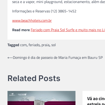
seca e a vapor, mini playground, estacionamento, além das
Informações e Reservas (12) 3865-1452
www.beachhoteis.com.br
Read more
Feriado com Praia Sol Surfe e muito mais no Li
Tagged
com
,
feriado
,
praia
,
sol
Navegação
⟵
Domingo é dia de passeio de Maria Fumaça em Bauru SP
de
Post
Related Posts
Vá ao ci
estrela n