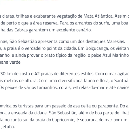
claras, trilhas e exuberante vegetação de Mata Atlântica. Assim 
m de perto o que a área reserva. Para os amantes do surfe, uma boa
Ilha das Cabras garantem um excelente cenário.
enas, São Sebastião apresenta como um dos destaques Maresias.
a praia é o verdadeiro point da cidade. Em Boiçucanga, os visita
anho, e ainda provar o prato típico da região, o peixe Azul Marinho
nana verde.
30 km de costa e 42 praias de diferentes estilos. Com o mar agitad
 metros de altura. Com uma diversificada fauna e flora, o Santuá
Os peixes de vários tamanhos, corais, estrelas-do-mar e até navios
vida os turistas para um passeio de asa delta ou parapente. Do a
toda a enseada da cidade, São Sebastião, além de boa parte de Ilhab
a no canto sul da praia do Capricórnio, é separada do mar por um
 Jetuba.