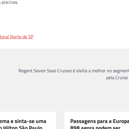
 piscinas.
toral Norte de SP
Regent Seven Seas Cruises é eleita a melhor no segmen
pela Cruise 
nema e sinta-se uma
Passagens para a Europa
o Hilton São Paulo
898 agora podem ser