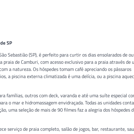
 de SP
o Sebastião (SP), é perfeito para curtir os dias ensolarados de o
a na praia de Camburi, com acesso exclusivo para a praia através de
o com a natureza. Os hóspedes tomam café apreciando os pássaros
os, a piscina externa climatizada é uma delícia, ou a piscina aquec
a famílias, outros com deck, varanda e até uma suíte especial c
 para o mar e hidromassagem envidraçada. Todas as unidades con
pção, uma seleção de mais de 90 filmes faz a alegria dos hóspedes 
e serviço de praia completo, salão de jogos, bar, restaurante, sa