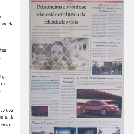
o
 pedida
ntes
,
o, a
rio
,
lto dos
ela. Já
 banco