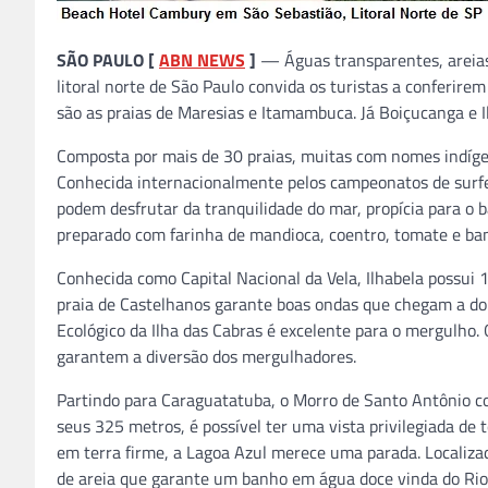
SÃO PAULO [
ABN NEWS
]
— Águas transparentes, areias 
litoral norte de São Paulo convida os turistas a conferire
são as praias de Maresias e Itamambuca. Já Boiçucanga e 
Composta por mais de 30 praias, muitas com nomes indíg
Conhecida internacionalmente pelos campeonatos de surfe, 
podem desfrutar da tranquilidade do mar, propícia para o b
preparado com farinha de mandioca, coentro, tomate e ba
Conhecida como Capital Nacional da Vela, Ilhabela possui 1
praia de Castelhanos garante boas ondas que chegam a dois
Ecológico da Ilha das Cabras é excelente para o mergulho. 
garantem a diversão dos mergulhadores.
Partindo para Caraguatatuba, o Morro de Santo Antônio con
seus 325 metros, é possível ter uma vista privilegiada de 
em terra firme, a Lagoa Azul merece uma parada. Localizad
de areia que garante um banho em água doce vinda do Rio