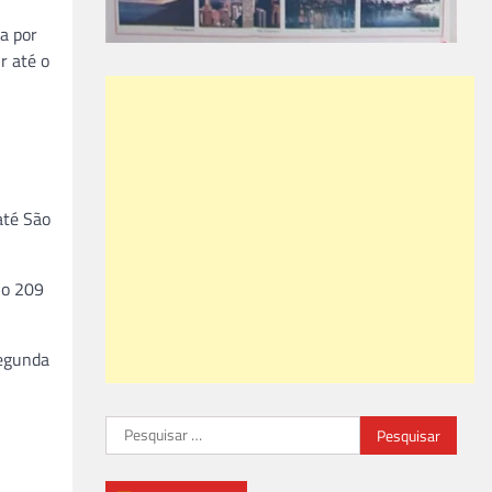
a por
r até o
até São
io 209
segunda
Pesquisar
por: