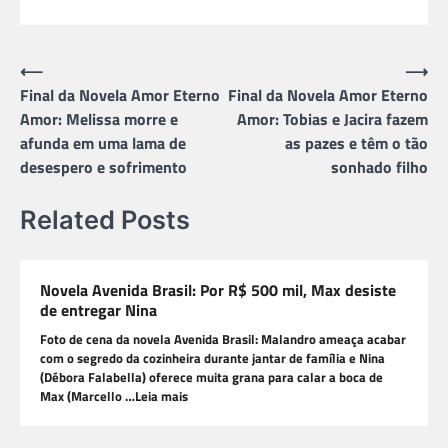
Navegação
⟵
⟶
Final da Novela Amor Eterno
Final da Novela Amor Eterno
de
Amor: Melissa morre e
Amor: Tobias e Jacira fazem
Post
afunda em uma lama de
as pazes e têm o tão
desespero e sofrimento
sonhado filho
Related Posts
Novela Avenida Brasil: Por R$ 500 mil, Max desiste
de entregar Nina
Foto de cena da novela Avenida Brasil: Malandro ameaça acabar
com o segredo da cozinheira durante jantar de família e Nina
(Débora Falabella) oferece muita grana para calar a boca de
Max (Marcello …Leia mais