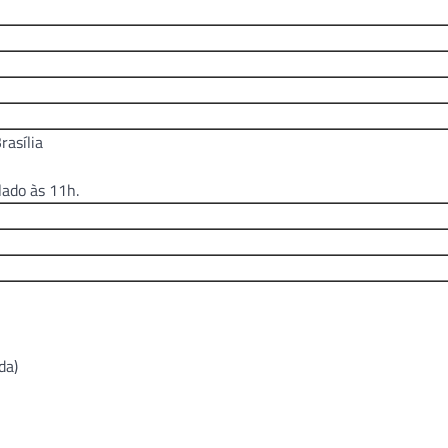
rasília
lado às 11h.
da)