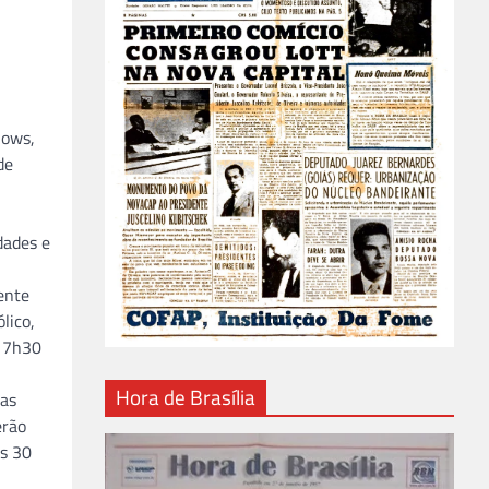
hows,
de
dades e
ente
lico,
 17h30
Hora de Brasília
ças
erão
os 30