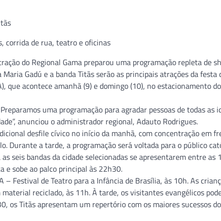
orrida de rua, teatro e oficinas
tração do Regional Gama preparou uma programação repleta de s
a Maria Gadú e a banda Titãs serão as principais atrações da festa 
), que acontece amanhã (9) e domingo (10), no estacionamento do
 Preparamos uma programação para agradar pessoas de todas as i
dade”, anunciou o administrador regional, Adauto Rodrigues.
icional desfile cívico no início da manhã, com concentração em fr
olo. Durante a tarde, a programação será voltada para o público cató
 as seis bandas da cidade selecionadas se apresentarem entre as
a e sobe ao palco principal às 22h30.
Festival de Teatro para a Infância de Brasília, às 10h. As crian
aterial reciclado, às 11h. À tarde, os visitantes evangélicos pod
h30, os Titãs apresentam um repertório com os maiores sucessos d