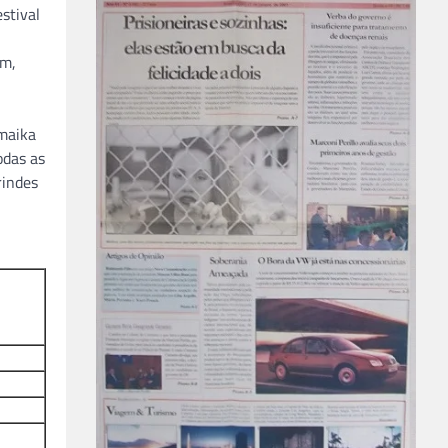
stival
ém,
amaika
odas as
rindes