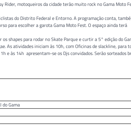
y Rider, motoqueiros da cidade terão muito rock no Gama Moto Fe
clistas do Distrito Federal e Entorno. A programação conta, tamb
urso para escolher a garota Gama Moto Fest. O espaço ainda terá
ar os shapes para rodar no Skate Parque e curtir a 5° edição do G
e. As atividades iniciam às 10h, com Oficinas de slackline, para t
1h e às 14h apresentam-se os Djs convidados. Serão sorteados b
al do Gama