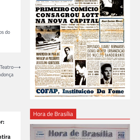
os do
 Teatro
⟶
ndonça
Hora de Brasília
r:
tira