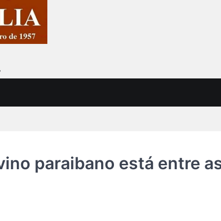
7
ino paraibano está entre a