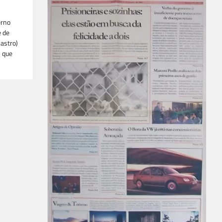
erno
e de
Castro)
) que