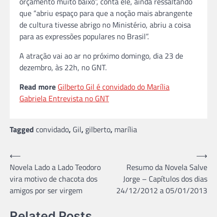
orçamento muito baixo”, conta ele, ainda ressaltando
que “abriu espaço para que a noção mais abrangente
de cultura tivesse abrigo no Ministério, abriu a coisa
para as expressões populares no Brasil”.
A atração vai ao ar no próximo domingo, dia 23 de
dezembro, às 22h, no GNT.
Read more
Gilberto Gil é convidado do Marília
Gabriela Entrevista no GNT
Tagged
convidado
,
Gil
,
gilberto
,
marília
Navegação
⟵
⟶
Novela Lado a Lado Teodoro
Resumo da Novela Salve
de
vira motivo de chacota dos
Jorge – Capítulos dos dias
Post
amigos por ser virgem
24/12/2012 a 05/01/2013
Related Posts