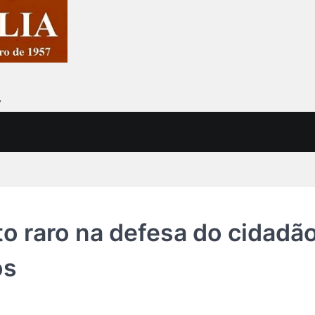
7
o raro na defesa do cidadã
os