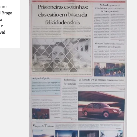
erno
l Braga
ia
 e
va)