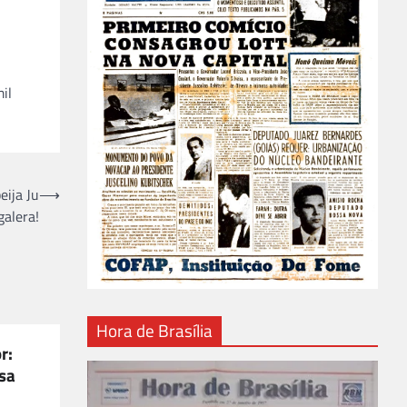
il
ija Ju
⟶
galera!
Hora de Brasília
r:
sa