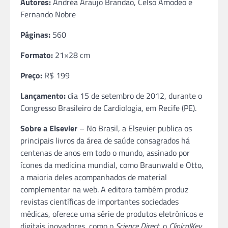
Autores:
Andréa Araujo Brandão, Celso Amodeo e
Fernando Nobre
Páginas:
560
Formato:
21×28 cm
Preço:
R$ 199
Lançamento:
dia 15 de setembro de 2012, durante o
Congresso Brasileiro de Cardiologia, em Recife (PE).
Sobre a Elsevier
– No Brasil, a Elsevier publica os
principais livros da área de saúde consagrados há
centenas de anos em todo o mundo, assinado por
ícones da medicina mundial, como Braunwald e Otto,
a maioria deles acompanhados de material
complementar na web. A editora também produz
revistas científicas de importantes sociedades
médicas, oferece uma série de produtos eletrônicos e
digitais inovadores, como o
Science Direct
, o
ClinicalKey
,