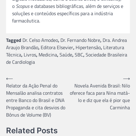
o
Scopus
e databases bibliográficas, além de serviços e
soluções e conteúdos específicos para a indústria
farmacêutica.
Tagged
Dr. Celso Amodeo
,
Dr. Fernando Nobre
,
Dra. Andrea
Araujo Brandão
,
Editora Elsevier
,
Hipertensão
,
Literatura
Técnica
,
Livros
,
Medicina
,
Saúde
,
SBC
,
Sociedade Brasileira
de Cardiologia
Navegação
⟵
⟶
Relator da Ação Penal do
Novela Avenida Brasil: Nilo
de
Mensalão analisa contratos
oferece faca para Nina matá-
Post
entre Banco do Brasil e DNA
lo e diz que ela é pior que
Propaganda e cita desvios do
Carminha
Bônus de Volume (BV)
Related Posts