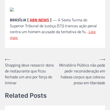
BRASÍLIA [
ABN NEWS
]
— A Sexta Turma do
Superior Tribunal de Justiça (STJ) trancou ação penal
contra um homem acusado da tentativa de fu…
Leia
mais
Navegação
⟵
⟶
Shopping deve ressarcir dono
Ministério Público não pode
de
de restaurante que ficou
pedir reconsideração em
Post
fechado um ano por força de
habeas corpus que colocou
liminar
preso em liberdade
Related Posts