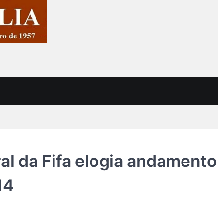
7
ral da Fifa elogia andamento
14