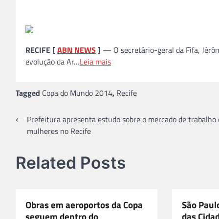
RECIFE [
ABN NEWS
]
— O secretário-geral da Fifa, Jérôme
evolução da Ar…
Leia mais
Tagged
Copa do Mundo 2014
,
Recife
Navegação
⟵
Prefeitura apresenta estudo sobre o mercado de trabalho 
mulheres no Recife
de
Post
Related Posts
Obras em aeroportos da Copa
São Paul
seguem dentro do
das Cida