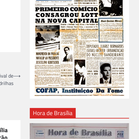
ival de
⟶
rilhas
Hora de Brasília
ília
ção