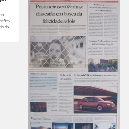
mo
estões
ia do