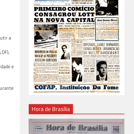
utir a
LDF),
idade e
durante
Hora de Brasília