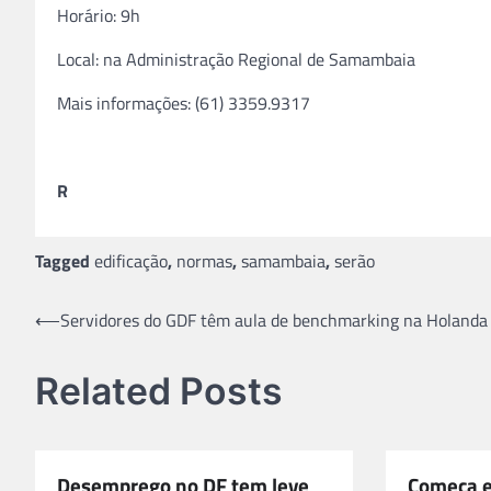
Horário: 9h
Local: na Administração Regional de Samambaia
Mais informações: (61) 3359.9317
R
Tagged
edificação
,
normas
,
samambaia
,
serão
Navegação
⟵
Servidores do GDF têm aula de benchmarking na Holanda
de
Related Posts
Post
Desemprego no DF tem leve
Começa e