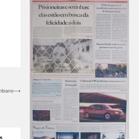
ombiano
⟶
s