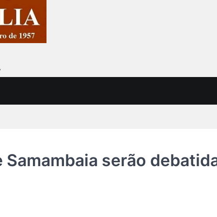
7
e Samambaia serão debatid