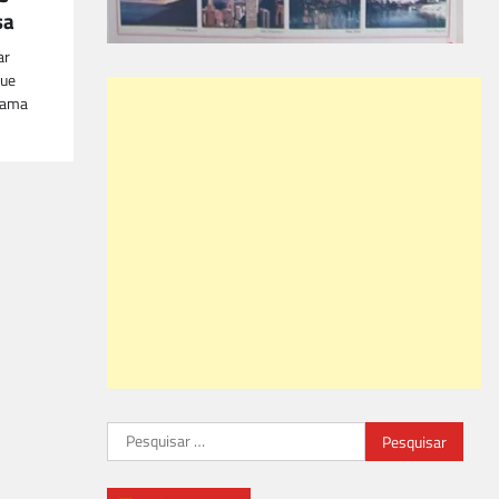
sa
ar
que
rama
Pesquisar
por: