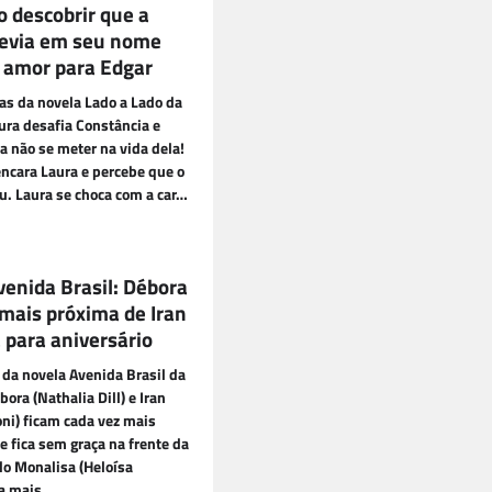
o descobrir que a
evia em seu nome
e amor para Edgar
as da novela Lado a Lado da
ura desafia Constância e
la não se meter na vida dela!
ncara Laura e percebe que o
. Laura se choca com a car…
venida Brasil: Débora
 mais próxima de Iran
 para aniversário
 da novela Avenida Brasil da
ora (Nathalia Dill) e Iran
ni) ficam cada vez mais
e fica sem graça na frente da
o Monalisa (Heloísa
a mais