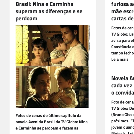
Brasil: Nina e Carminha
furiosa a
superam as diferenças e se
mãe escr
perdoam
cartas d
Fotos de cen
TV Globo: La
avisa para e
Constância e
tempo fechou
Leia mais
Novela A
cada vez
o convida
Foto de cena
TV Globo: Déb
(Bruno Gisso
Fotos de cenas do último capítulo da
próximos. El
novela Avenida Brasil da TV Globo: Nina
jovem quand
e Carminha se perdoam e fazem as
Périssé…Lei