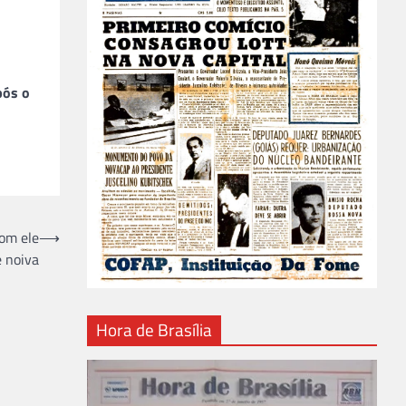
pós o
com ele
⟶
e noiva
Hora de Brasília