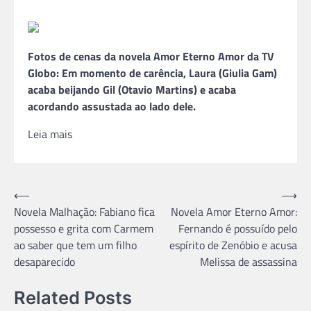
Fotos de cenas da novela Amor Eterno Amor da TV
Globo: Em momento de carência, Laura (Giulia Gam)
acaba beijando Gil (Otavio Martins) e acaba
acordando assustada ao lado dele.
Leia mais
Navegação
⟵
⟶
Novela Malhação: Fabiano fica
Novela Amor Eterno Amor:
de
possesso e grita com Carmem
Fernando é possuído pelo
Post
ao saber que tem um filho
espírito de Zenóbio e acusa
desaparecido
Melissa de assassina
Related Posts