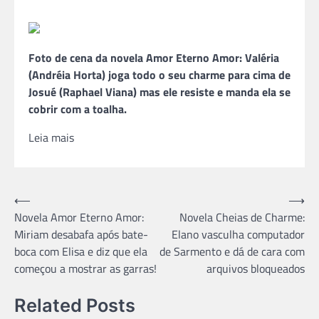
Foto de cena da novela Amor Eterno Amor: Valéria
(Andréia Horta) joga todo o seu charme para cima de
Josué (Raphael Viana) mas ele resiste e manda ela se
cobrir com a toalha.
Leia mais
Navegação
⟵
⟶
Novela Amor Eterno Amor:
Novela Cheias de Charme:
de
Miriam desabafa após bate-
Elano vasculha computador
Post
boca com Elisa e diz que ela
de Sarmento e dá de cara com
começou a mostrar as garras!
arquivos bloqueados
Related Posts