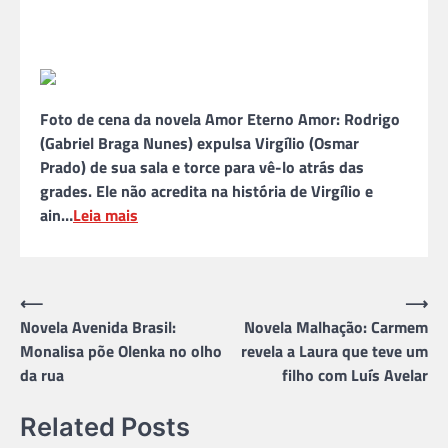
Foto de cena da novela Amor Eterno Amor: Rodrigo
(Gabriel Braga Nunes) expulsa Virgílio (Osmar
Prado) de sua sala e torce para vê-lo atrás das
grades. Ele não acredita na história de Virgílio e
ain…
Leia mais
Navegação
⟵
⟶
Novela Avenida Brasil:
Novela Malhação: Carmem
de
Monalisa põe Olenka no olho
revela a Laura que teve um
Post
da rua
filho com Luís Avelar
Related Posts