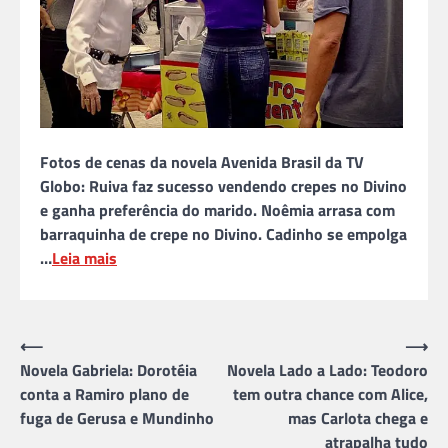
Fotos de cenas da novela Avenida Brasil da TV
Globo: Ruiva faz sucesso vendendo crepes no Divino
e ganha preferência do marido. Noêmia arrasa com
barraquinha de crepe no Divino. Cadinho se empolga
…
Leia mais
Navegação
⟵
⟶
Novela Gabriela: Dorotéia
Novela Lado a Lado: Teodoro
de
conta a Ramiro plano de
tem outra chance com Alice,
Post
fuga de Gerusa e Mundinho
mas Carlota chega e
atrapalha tudo