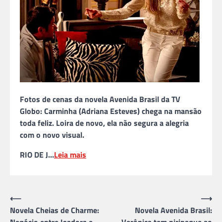
Fotos de cenas da novela Avenida Brasil da TV
Globo: Carminha (Adriana Esteves) chega na mansão
toda feliz. Loira de novo, ela não segura a alegria
com o novo visual.
RIO DE J…
Leia mais
Navegação
⟵
⟶
Novela Cheias de Charme:
Novela Avenida Brasil:
de
Negócio entre Isadora e
Verônica tem piripaque ao