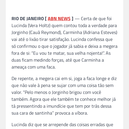
RIO DE JANEIRO [
ABN NEWS
]
— Certa de que foi
Lucinda (Vera Holtz) quem contou toda a verdade para
Jorginho (Cauã Reymond), Carminha (Adriana Esteves)
vai até o lixão tirar satisfação. Lucinda confessa que
só confirmou o que o jogador já sabia e deixa a megera
fora de si: “Eu vou te matar, sua velha nojenta!”. As
duas ficam medindo forças, até que Carminha a
ameaça com uma faca.
De repente, a megera cai em si, joga a faca longe e diz
que não vale à pena se sujar com uma coisa tão sem
valor. “Pelo menos o Jorginho brigou com você
também. Agora que ele também te conhece melhor já
tá pressentindo a imundície que tem por trás dessa
sua cara de santinha” provoca a víbora.
Lucinda diz que se arrepende das coisas erradas que