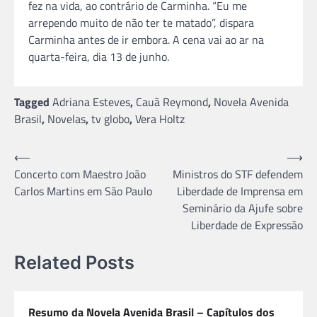
fez na vida, ao contrário de Carminha. “Eu me
arrependo muito de não ter te matado”, dispara
Carminha antes de ir embora. A cena vai ao ar na
quarta-feira, dia 13 de junho.
Tagged
Adriana Esteves
,
Cauã Reymond
,
Novela Avenida
Brasil
,
Novelas
,
tv globo
,
Vera Holtz
Navegação
⟵
⟶
Concerto com Maestro João
Ministros do STF defendem
de
Carlos Martins em São Paulo
Liberdade de Imprensa em
Post
Seminário da Ajufe sobre
Liberdade de Expressão
Related Posts
Resumo da Novela Avenida Brasil – Capítulos dos