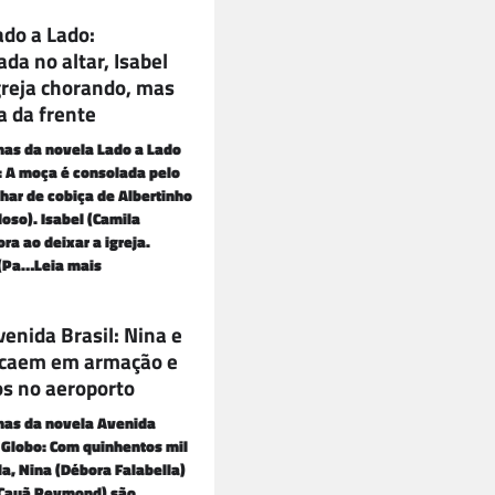
ado a Lado:
a no altar, Isabel
greja chorando, mas
a da frente
nas da novela Lado a Lado
: A moça é consolada pelo
lhar de cobiça de Albertinho
doso). Isabel (Camila
ra ao deixar a igreja.
 (Pa…Leia mais
enida Brasil: Nina e
 caem em armação e
os no aeroporto
nas da novela Avenida
V Globo: Com quinhentos mil
la, Nina (Débora Falabella)
(Cauã Reymond) são