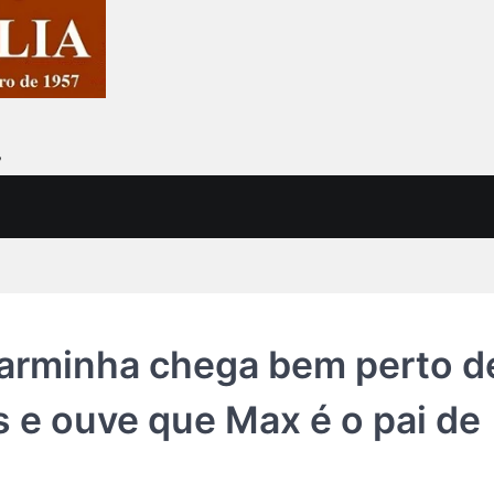
7
Carminha chega bem perto d
s e ouve que Max é o pai de