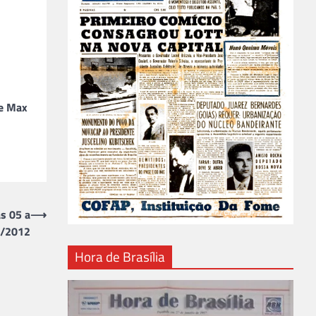
õe Max
s 05 a
⟶
/2012
Hora de Brasília