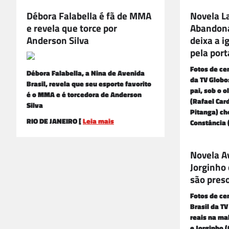
Débora Falabella é fã de MMA
Novela L
e revela que torce por
Abandonad
Anderson Silva
deixa a i
pela port
Fotos de ce
Débora Falabella, a Nina de Avenida
da TV Globo
Brasil, revela que seu esporte favorito
pai, sob o o
é o MMA e é torcedora de Anderson
(Rafael Car
Silva
Pitanga) cho
RIO DE JANEIRO [
Leia mais
Constância
Novela Av
Jorginho
são pres
Fotos de ce
Brasil da T
reais na ma
e Jorginho 