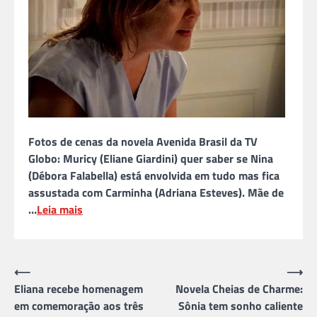
Fotos de cenas da novela Avenida Brasil da TV
Globo: Muricy (Eliane Giardini) quer saber se Nina
(Débora Falabella) está envolvida em tudo mas fica
assustada com Carminha (Adriana Esteves). Mãe de
…
Leia mais
Navegação
⟵
⟶
Eliana recebe homenagem
Novela Cheias de Charme:
de
em comemoração aos três
Sônia tem sonho caliente