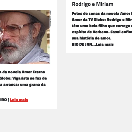
Rodrigo e Miriam
Fotos de cenas da novela Amor 
Amor da TV Globo: Rodrigo e Mi
têm uma bela filha que carrega 
espírito de Verbena. Casal enfi
sua história de amor.
RIO DE JAN…Leia mais
a da novela Amor Eterno
Globo: Vigarista se faz de
nta arrancar uma grana da
IRO [
Leia mais