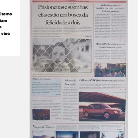
Eterno
riam
o
m vive