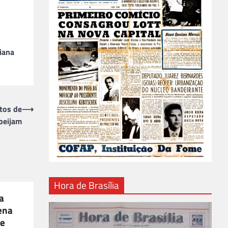
iana
tos de
⟶
 beijam
Hora de Brasília
a
ena
de