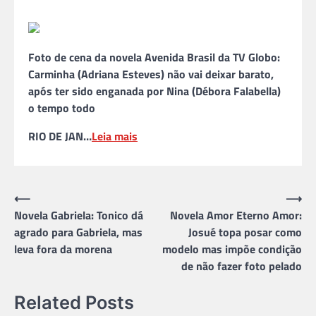
Foto de cena da novela Avenida Brasil da TV Globo:
Carminha (Adriana Esteves) não vai deixar barato,
após ter sido enganada por Nina (Débora Falabella)
o tempo todo
RIO DE JAN…
Leia mais
Navegação
⟵
⟶
Novela Gabriela: Tonico dá
Novela Amor Eterno Amor:
de
agrado para Gabriela, mas
Josué topa posar como
Post
leva fora da morena
modelo mas impõe condição
de não fazer foto pelado
Related Posts