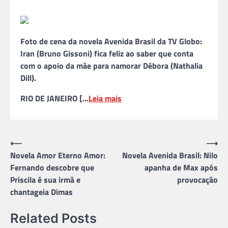
Foto de cena da novela Avenida Brasil da TV Globo:
Iran (Bruno Gissoni) fica feliz ao saber que conta
com o apoio da mãe para namorar Débora (Nathalia
Dill).
RIO DE JANEIRO […
Leia mais
Navegação
⟵
⟶
Novela Amor Eterno Amor:
Novela Avenida Brasil: Nilo
de
Fernando descobre que
apanha de Max após
Post
Priscila é sua irmã e
provocação
chantageia Dimas
Related Posts