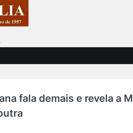
7
vana fala demais e revela a 
outra