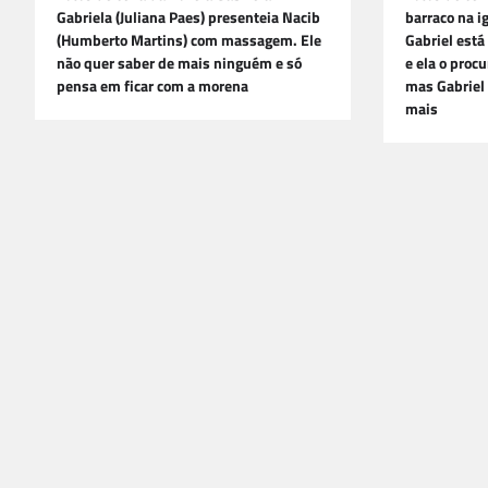
Gabriela (Juliana Paes) presenteia Nacib
barraco na ig
(Humberto Martins) com massagem. Ele
Gabriel est
não quer saber de mais ninguém e só
e ela o procu
pensa em ficar com a morena
mas Gabriel
mais