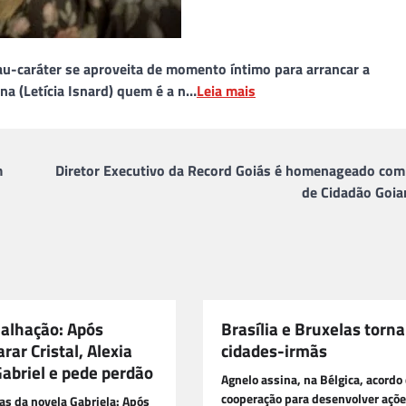
au-caráter se aproveita de momento íntimo para arrancar a
na (Letícia Isnard) quem é a n…
Leia mais
m
Diretor Executivo da Record Goiás é homenageado com 
de Cidadão Goia
alhação: Após
Brasília e Bruxelas torn
ar Cristal, Alexia
cidades-irmãs
Gabriel e pede perdão
Agnelo assina, na Bélgica, acordo
cooperação para desenvolver açõ
as da novela Gabriela: Após