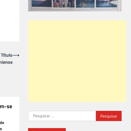
Título
⟶
niense
am-se
Pesquisar
por:
 de
es