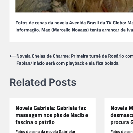
Fotos de cenas da novela Avenida Brasil da TV Globo: M
informação. Max (Marcello Novaes) tenta arrancar de Iva
Navegação
⟵
Novela Cheias de Charme: Primeira turnê de Rosário co
Fabian/Inácio será com playback e ela fica bolada
de
Post
Related Posts
Novela Gabriela: Gabriela faz
Novela M
massagem nos pés de Nacib e
desmascar
fascina o patrão
procura 
Fotos de cena da novela Gabriela:
Fotos de cen