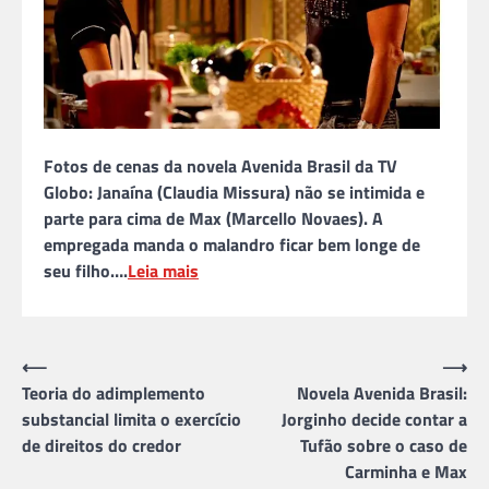
Fotos de cenas da novela Avenida Brasil da TV
Globo: Janaína (Claudia Missura) não se intimida e
parte para cima de Max (Marcello Novaes). A
empregada manda o malandro ficar bem longe de
seu filho….
Leia mais
Navegação
⟵
⟶
Teoria do adimplemento
Novela Avenida Brasil:
de
substancial limita o exercício
Jorginho decide contar a
Post
de direitos do credor
Tufão sobre o caso de
Carminha e Max