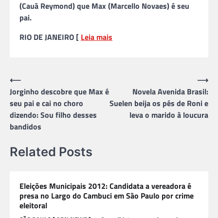
(Cauã Reymond) que Max (Marcello Novaes) é seu
pai.
RIO DE JANEIRO [
Leia mais
Navegação
⟵
⟶
Jorginho descobre que Max é
Novela Avenida Brasil:
de
seu pai e cai no choro
Suelen beija os pés de Roni e
Post
dizendo: Sou filho desses
leva o marido à loucura
bandidos
Related Posts
Eleições Municipais 2012: Candidata a vereadora é
presa no Largo do Cambuci em São Paulo por crime
eleitoral