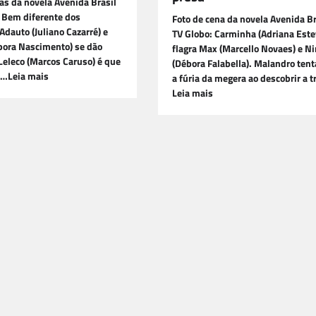
as da novela Avenida Brasil
 Bem diferente dos
Foto de cena da novela Avenida Br
dauto (Juliano Cazarré) e
TV Globo: Carminha (Adriana Este
bora Nascimento) se dão
flagra Max (Marcello Novaes) e N
eleco (Marcos Caruso) é que
(Débora Falabella). Malandro tent
e…Leia mais
a fúria da megera ao descobrir a t
Leia mais