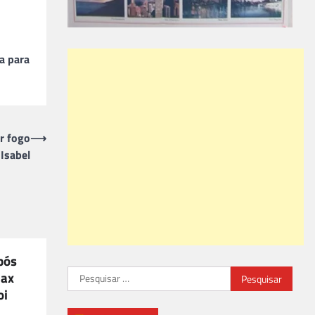
a para
ar fogo
⟶
 Isabel
pós
Pesquisar
Max
por:
oi