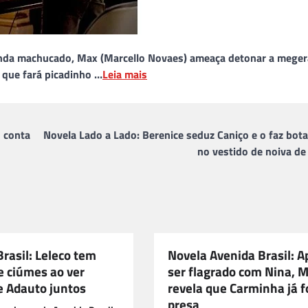
Ainda machucado, Max (Marcello Novaes) ameaça detonar a meger
a que fará picadinho …
Leia mais
o conta
Novela Lado a Lado: Berenice seduz Caniço e o faz bot
no vestido de noiva de
rasil: Leleco tem
Novela Avenida Brasil: A
e ciúmes ao ver
ser flagrado com Nina, 
e Adauto juntos
revela que Carminha já f
presa