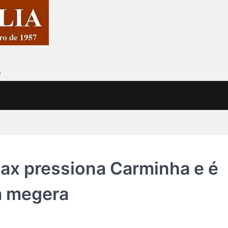
7
Max pressiona Carminha e é
a megera