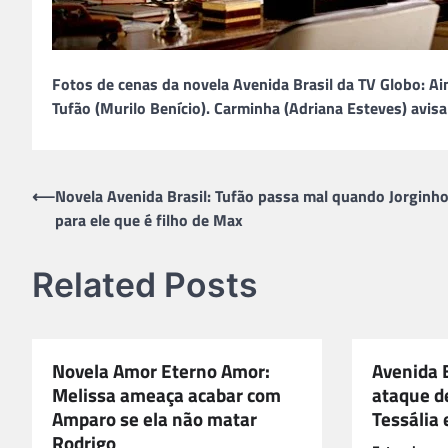
Fotos de cenas da novela Avenida Brasil da TV Globo: 
Tufão (Murilo Benício). Carminha (Adriana Esteves) avis
Navegação
⟵
Novela Avenida Brasil: Tufão passa mal quando Jorginh
para ele que é filho de Max
de
Post
Related Posts
Novela Amor Eterno Amor:
Avenida B
Melissa ameaça acabar com
ataque d
Amparo se ela não matar
Tessália 
Rodrigo