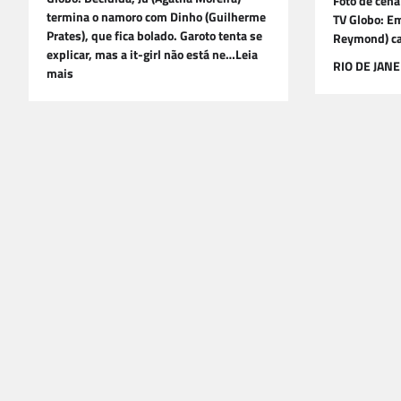
Foto de cena
termina o namoro com Dinho (Guilherme
TV Globo: Em
Prates), que fica bolado. Garoto tenta se
Reymond) cai
explicar, mas a it-girl não está ne…Leia
RIO DE JANE
mais