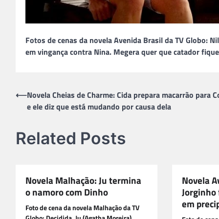
Fotos de cenas da novela Avenida Brasil da TV Globo: Ni
em vingança contra Nina. Megera quer que catador fiqu
Navegação
⟵
Novela Cheias de Charme: Cida prepara macarrão para 
e ele diz que está mudando por causa dela
de
Post
Related Posts
Novela Malhação: Ju termina
Novela Av
o namoro com Dinho
Jorginho 
em precip
Foto de cena da novela Malhação da TV
Globo: Decidida, Ju (Agatha Moreira)