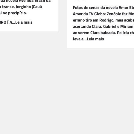
 da novela Avenida Brasil da
 transe, Jorginho (Cauã
Fotos de cenas da novela Amor Et
 no precipício.
Amor da TV Globo: Zenóbio faz Me
errar o tiro em Rodrigo, mas acab
IRO [ A…Leia mais
acertando Clara. Gabriel e Miria
ao verem Clara baleada. Polícia c
leva a…Leia mais