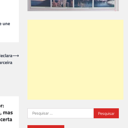
e une
eclara
⟶
arceira
r:
o, mas
Pesquisar
acerta
por: