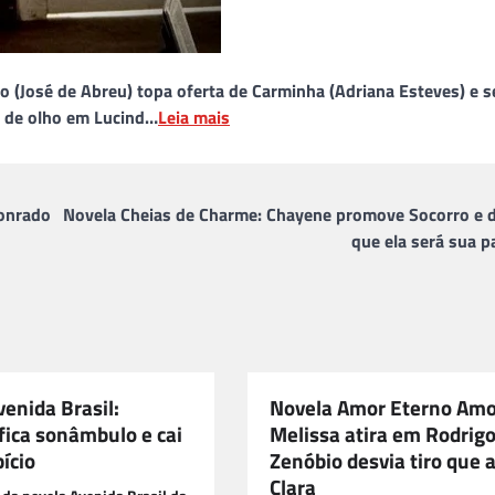
lo (José de Abreu) topa oferta de Carminha (Adriana Esteves) e s
e de olho em Lucind…
Leia mais
Conrado
Novela Cheias de Charme: Chayene promove Socorro e d
que ela será sua p
enida Brasil:
Novela Amor Eterno Amo
fica sonâmbulo e cai
Melissa atira em Rodrig
ício
Zenóbio desvia tiro que 
Clara