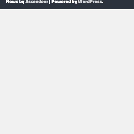
News by
Ascendoor
| Powered by
WordPress
.