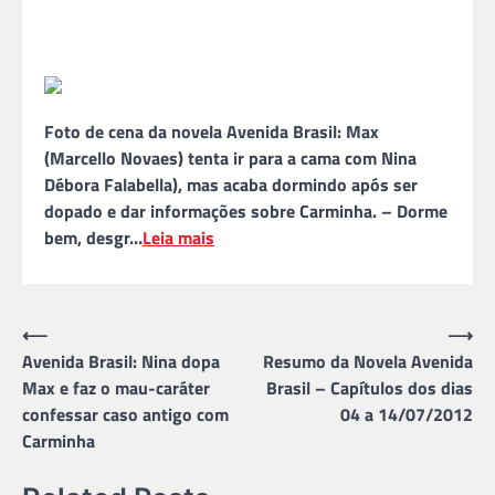
Foto de cena da novela Avenida Brasil: Max
(Marcello Novaes) tenta ir para a cama com Nina
Débora Falabella), mas acaba dormindo após ser
dopado e dar informações sobre Carminha. – Dorme
bem, desgr…
Leia mais
Navegação
⟵
⟶
Avenida Brasil: Nina dopa
Resumo da Novela Avenida
de
Max e faz o mau-caráter
Brasil – Capítulos dos dias
Post
confessar caso antigo com
04 a 14/07/2012
Carminha