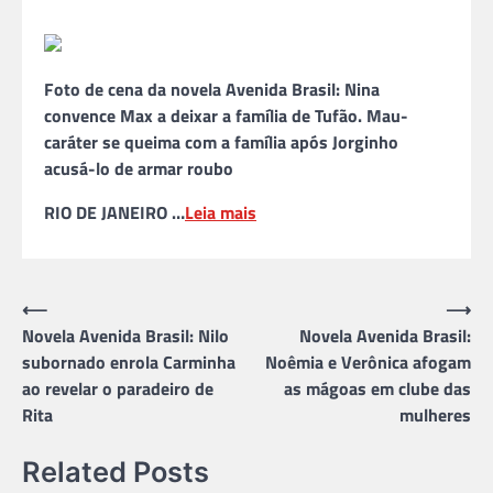
Foto de cena da novela Avenida Brasil: Nina
convence Max a deixar a família de Tufão. Mau-
caráter se queima com a família após Jorginho
acusá-lo de armar roubo
RIO DE JANEIRO …
Leia mais
Navegação
⟵
⟶
Novela Avenida Brasil: Nilo
Novela Avenida Brasil:
de
subornado enrola Carminha
Noêmia e Verônica afogam
Post
ao revelar o paradeiro de
as mágoas em clube das
Rita
mulheres
Related Posts