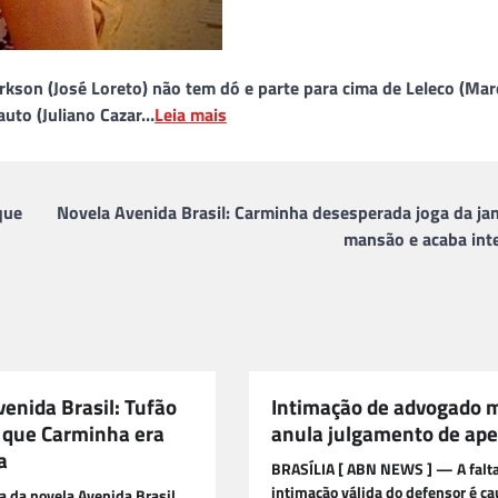
rkson (José Loreto) não tem dó e parte para cima de Leleco (Ma
auto (Juliano Cazar…
Leia mais
que
Novela Avenida Brasil: Carminha desesperada joga da jan
mansão e acaba int
enida Brasil: Tufão
Intimação de advogado 
 que Carminha era
anula julgamento de ape
a
BRASÍLIA [ ABN NEWS ] — A falt
intimação válida do defensor é ca
a da novela Avenida Brasil