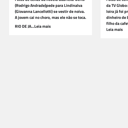
(Rodrigo Andrade)pede para Lindinalva
da TV Globo:
(Giovanna Lancellotti) se vestir de noiva.
loira já foi 
A jovem cai no choro, mas ele não se toca.
dinheiro de 
filho da caf
RIO DE JA…Leia mais
Leia mais