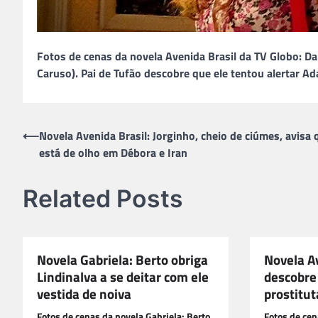
Fotos de cenas da novela Avenida Brasil da TV Globo: Da
Caruso). Pai de Tufão descobre que ele tentou alertar Ad
Navegação
⟵
Novela Avenida Brasil: Jorginho, cheio de ciúmes, avisa 
está de olho em Débora e Iran
de
Post
Related Posts
Novela Gabriela: Berto obriga
Novela Av
Lindinalva a se deitar com ele
descobre
vestida de noiva
prostitut
Fotos de cenas da novela Gabriela: Berto
Fotos de cen