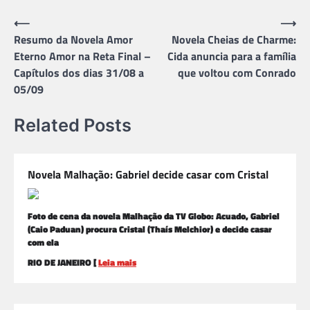
Navegação
⟵
⟶
Resumo da Novela Amor
Novela Cheias de Charme:
de
Eterno Amor na Reta Final –
Cida anuncia para a família
Post
Capítulos dos dias 31/08 a
que voltou com Conrado
05/09
Related Posts
Novela Malhação: Gabriel decide casar com Cristal
Foto de cena da novela Malhação da TV Globo: Acuado, Gabriel
(Caio Paduan) procura Cristal (Thaís Melchior) e decide casar
com ela
RIO DE JANEIRO [
Leia mais