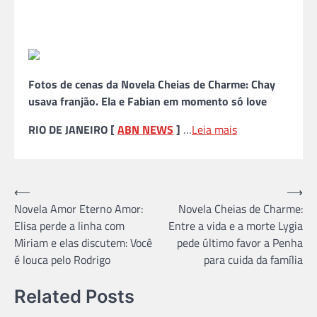
Fotos de cenas da Novela Cheias de Charme: Chay
usava franjão. Ela e Fabian em momento só love
RIO DE JANEIRO [
ABN NEWS
]
…
Leia mais
Navegação
⟵
⟶
Novela Amor Eterno Amor:
Novela Cheias de Charme:
de
Elisa perde a linha com
Entre a vida e a morte Lygia
Post
Miriam e elas discutem: Você
pede último favor a Penha
é louca pelo Rodrigo
para cuida da família
Related Posts