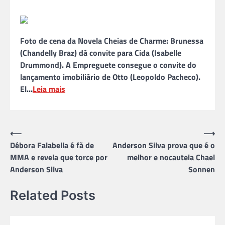
Foto de cena da Novela Cheias de Charme: Brunessa
(Chandelly Braz) dá convite para Cida (Isabelle
Drummond). A Empreguete consegue o convite do
lançamento imobiliário de Otto (Leopoldo Pacheco).
El…
Leia mais
Navegação
⟵
⟶
Débora Falabella é fã de
Anderson Silva prova que é o
de
MMA e revela que torce por
melhor e nocauteia Chael
Post
Anderson Silva
Sonnen
Related Posts