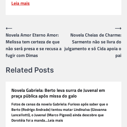
Leia mais
Navegação
⟵
⟶
Novela Amor Eterno Amor:
Novela Cheias de Charme:
de
Melissa tem certeza de que
Sarmento não se livra do
Post
não será presa e se recusa a
julgamento e só Cida apoia o
fugir com Dimas
pai
Related Posts
Novela Gabriela: Berto leva surra de Juvenal em
praça pública após missa do galo
Fotos de cenas da novela Gabriela: Furioso após saber que o
Berto (Rodrigo Andrade) tentou matar Lindinalva (Giovanna
Lancellotti), o Juvenal (Marco Pigossi) ainda descobre que
Dorotéia foi a manda…Leia mais